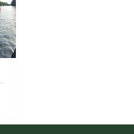
nt-André-d'Argenteuil