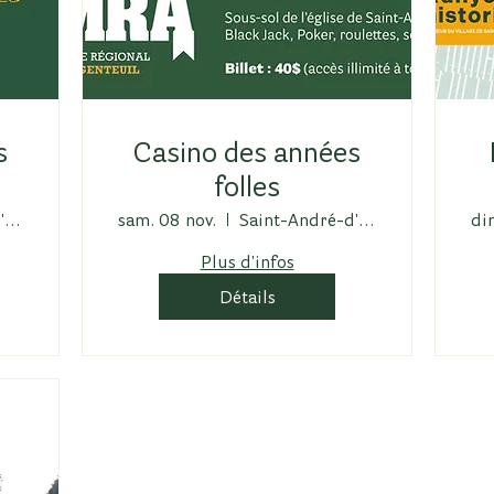
s
Casino des années
folles
Saint-André-d'Argenteuil
sam. 08 nov.
Saint-André-d'Argenteuil
di
Plus d'infos
Détails