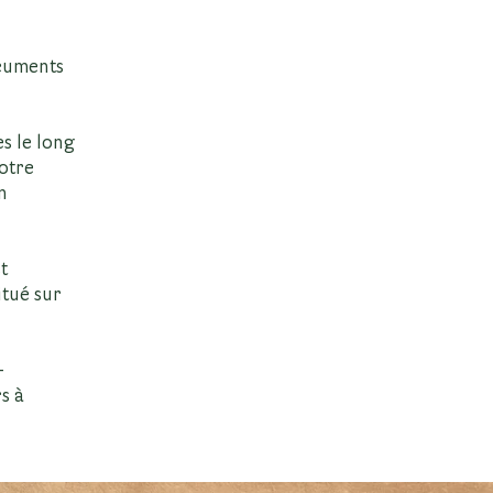
ocuments
s le long
notre
n
t
itué sur
-
rs à