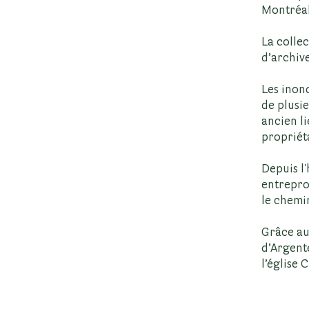
Montréal
La colle
d’archive
Les inon
de plusi
ancien li
propriét
Depuis l
entrepro
le chemi
Grâce au
d’Argente
l’église 