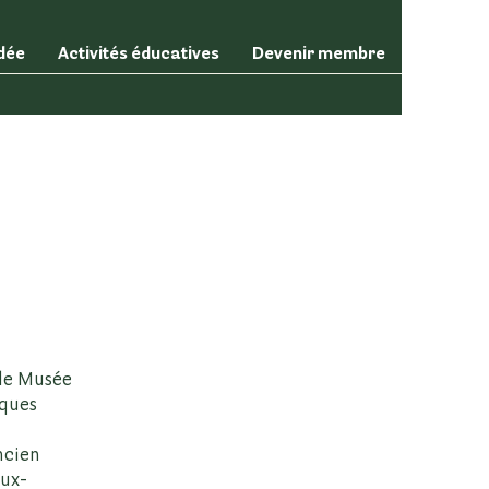
idée
Activités éducatives
Devenir membre
 le Musée
iques
ncien
eux-