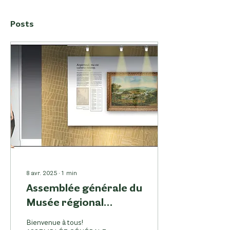
Posts
8 avr. 2025
∙
1
min
Assemblée générale du
Musée régional
d'Argenteuil 1er mai
Bienvenue à tous!