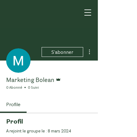
Plus d'actions
S'abonner
Administrateur
Marketing Bolean
0 Abonné
0 Suivi
Profile
Profil
A rejoint le groupe le : 8 mars 2024