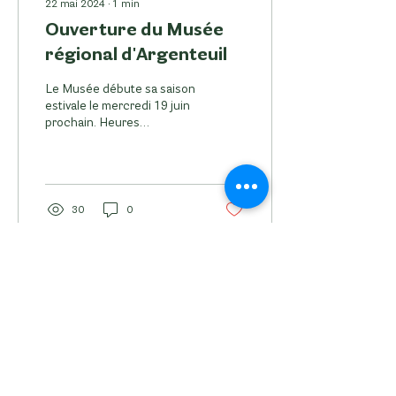
22 mai 2024
∙
1
min
Ouverture du Musée
régional d'Argenteuil
Le Musée débute sa saison
estivale le mercredi 19 juin
prochain. Heures
d'ouverture : Du mercredi
au dimanche de 10h à 17h.
30
0